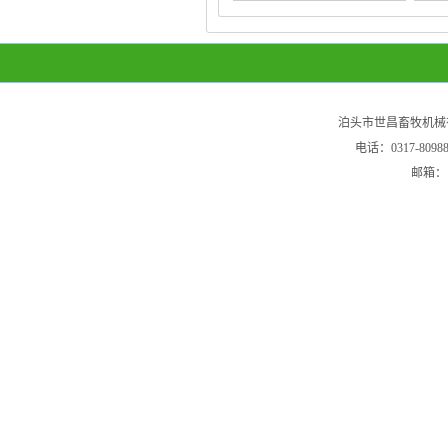
泊头市世昌畜牧机械
电话：0317-80
邮箱：