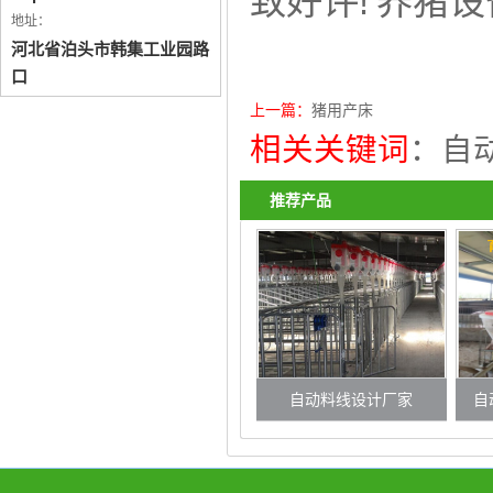
致好评! 养猪
地址：
河北省泊头市韩集工业园路
口
上一篇：
猪用产床
相关关键词
：
自
推荐产品
自动料线设计厂家
自