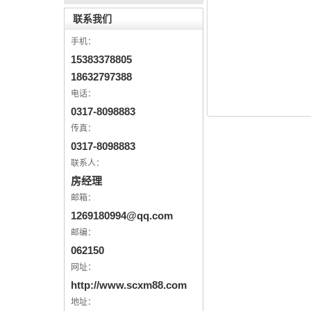
联系我们
手机：
15383378805
18632797388
电话：
0317-8098883
传真：
0317-8098883
联系人：
房经理
邮箱：
1269180994@qq.com
邮编：
062150
网址：
http://www.scxm88.com
地址：