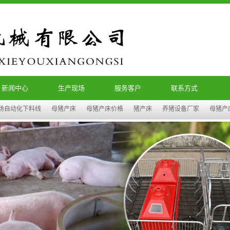
新闻中心
生产现场
服务客户
联系方式
场自动化下料线
母猪产床
母猪产床价格
猪产床
养猪设备厂家
母猪产