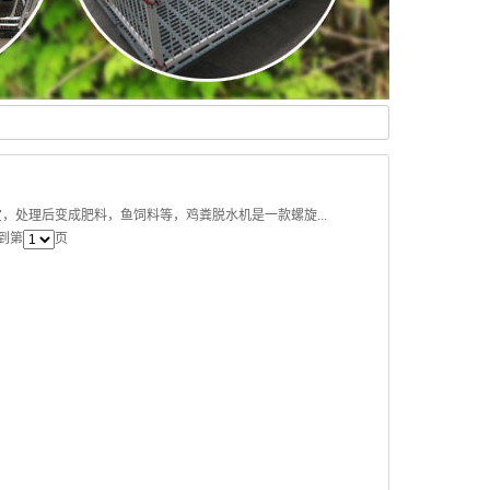
处理后变成肥料，鱼饲料等，鸡粪脱水机是一款螺旋...
转到第
页