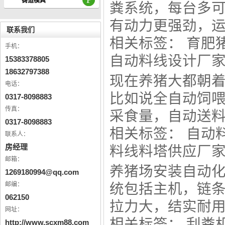
铸造模具
粪系统，每台多可
有动力更强劲，运转
联系我们
相关标签：
育肥
手机：
自动料线设计厂
15383378805
18632797388
现在养猪大都朝
电话：
比如说全自动饲
0317-8098883
传真：
采食量，自动送料系
0317-8098883
相关标签：
自动
联系人：
房经理
料线料塔供应厂
邮箱：
养猪场安装自动
1269180994@qq.com
邮编：
统
包括主机，链
062150
拉力大，结实耐用，
网址：
相关标签：
刮粪
http://www.scxm88.com