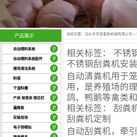
当前位置：
泊头市世昌畜牧机械有限公司
>
产品展示
Guang hui stoves center
自动喂料系统
相关标签：
不锈
自动喂料系统配件
不锈钢刮粪机安
猪场清洁系统
自动清粪机用于
料塔
用，是养殖场的
干湿料槽
鸽、鸭鹅等禽类和猪
产床 保育床 限位栏
相关标签：
刮粪
漏粪板
刮粪机定制
安装现场
电子饲喂站
自动刮粪机，牵