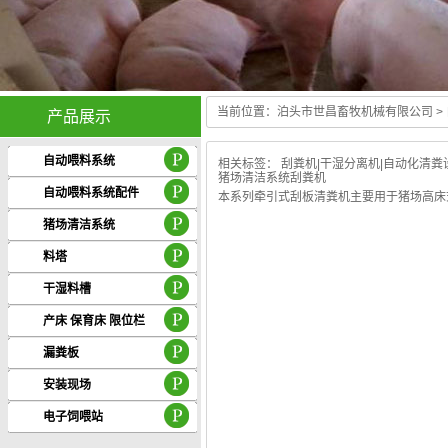
当前位置：
泊头市世昌畜牧机械有限公司
>
产品展示
Guang hui stoves center
自动喂料系统
相关标签：
刮粪机
|
干湿分离机
|
自动化清粪
猪场清洁系统刮粪机
自动喂料系统配件
本系列牵引式刮板清粪机主要用于猪场高床
猪场清洁系统
料塔
干湿料槽
产床 保育床 限位栏
漏粪板
安装现场
电子饲喂站